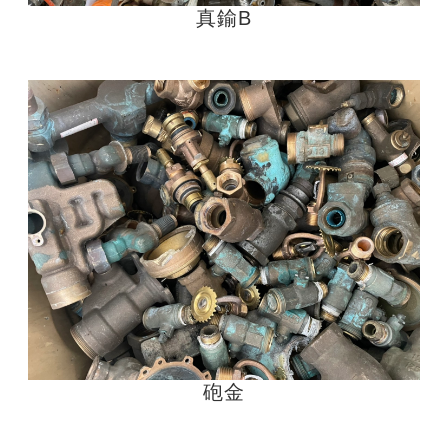
真鍮B
砲金