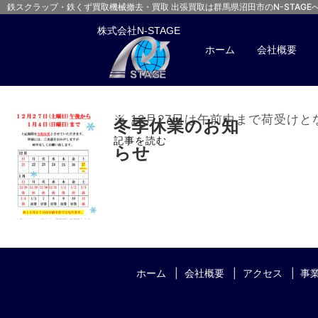
鉄スクラップ・鉄くず買取
機械撤去・買取 出張買取は群馬県沼田市のN-STAGE
株式会社N-STAGE
ホーム
会社概要
「
2025年12月
」
一覧
※ 12月27日は午前中まで荷受
冬季休業のお知
記事を読む
らせ
ホーム
会社概要
アクセス
事