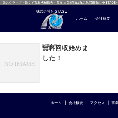
鉄スクラップ・鉄くず買取
機械撤去・買取 出張買取は群馬県沼田市のN-STAGE
株式会社N-STAGE
ホーム
会社概要
「
2024年02月
」
一覧
記事を読む
無料回収始めま
した！
ホーム
会社概要
アクセス
事