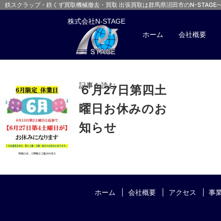
鉄スクラップ・鉄くず買取
機械撤去・買取 出張買取は群馬県沼田市のN-STAGE
株式会社N-STAGE
ホーム
会社概要
「
2026年05月
」
一覧
記事を読む
６月27日第四土
曜日お休みのお
知らせ
ホーム
会社概要
アクセス
事